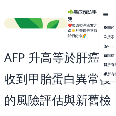
☘️癌症預防學
院
❤️知識照亮癌友之
關於
路☀️點擊廣告支持
我們使命🌈
搜索
RSS
AFP 升高等於肝癌？
歸檔
所有
收到甲胎蛋白異常後
所有
的風險評估與新舊檢