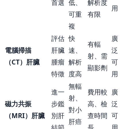
首選
低、
解析度
用
可重
有限
複
評估
快
廣
有輻
電腦掃描
肝臟
速、
泛
射、需
（CT）肝臟
腫瘤
解析
可
顯影劑
特徵
度高
用
無輻
進一
費用較
廣
射、
磁力共振
步鑑
高、檢
泛
對小
（MRI）肝臟
別肝
查時間
可
肝癌
結節
長
用