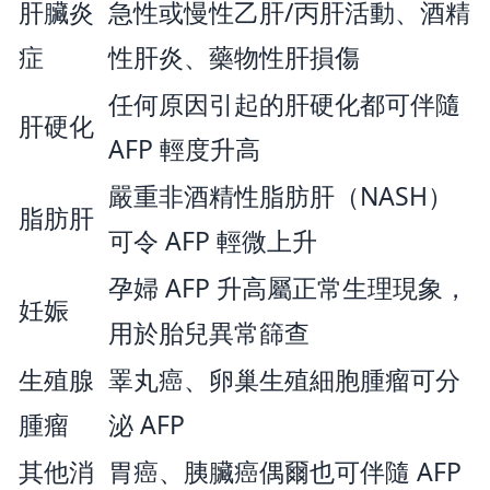
肝臟炎
急性或慢性乙肝/丙肝活動、酒精
症
性肝炎、藥物性肝損傷
任何原因引起的肝硬化都可伴隨
肝硬化
AFP 輕度升高
嚴重非酒精性脂肪肝（NASH）
脂肪肝
可令 AFP 輕微上升
孕婦 AFP 升高屬正常生理現象，
妊娠
用於胎兒異常篩查
生殖腺
睪丸癌、卵巢生殖細胞腫瘤可分
腫瘤
泌 AFP
其他消
胃癌、胰臟癌偶爾也可伴隨 AFP