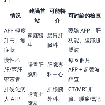
建議首
可能轉
情況
可討論的檢查
站
介
AFP 輕度
覆驗 AFP、肝
家庭醫
腸胃肝
升高、無
功能、腹部超
生
臟科
症狀
聲波
慢性乙
每 6 個月
腸胃肝
肝臟專
肝/丙肝
AFP + 超聲波
臟科
科中心
帶菌者
篩查
肝硬化病
肝膽胰
CT/MRI 肝
腸胃肝
人 AFP
外科、
臟、腫瘤標記
臟科