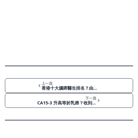
上一頁
香港十大腦癌醫生排名？由頭痛、視力改變到確診後治療的實用指南
下一頁
CA15-3 升高等於乳癌？收到乳癌腫瘤標記異常後的風險評估與新舊檢測比較