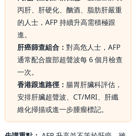
丙肝、肝硬化、酗酒、脂肪肝嚴重
的人士，AFP 持續升高需積極跟
進。
肝癌篩查組合：
對高危人士，AFP
通常配合腹部超聲波每 6 個月檢查
一次。
香港跟進路徑：
腸胃肝臟科評估，
安排肝臟超聲波、CT/MRI、肝纖
維化掃描或進一步腫瘤標記。
先講重點：
AFP 升高並不等於肝癌。雖