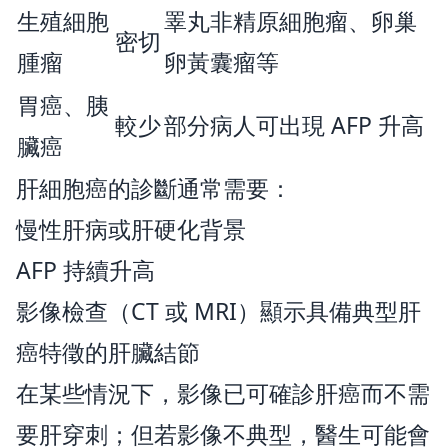
生殖細胞
睪丸非精原細胞瘤、卵巢
密切
腫瘤
卵黃囊瘤等
胃癌、胰
較少
部分病人可出現 AFP 升高
臟癌
肝細胞癌的診斷通常需要：
慢性肝病或肝硬化背景
AFP 持續升高
影像檢查（CT 或 MRI）顯示具備典型肝
癌特徵的肝臟結節
在某些情況下，影像已可確診肝癌而不需
要肝穿刺；但若影像不典型，醫生可能會