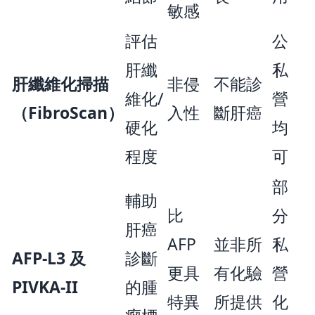
敏感
評估
公
肝纖
私
肝纖維化掃描
非侵
不能診
維化/
營
（FibroScan）
入性
斷肝癌
硬化
均
程度
可
部
輔助
比
分
肝癌
AFP
並非所
私
AFP-L3 及
診斷
更具
有化驗
營
PIVKA-II
的腫
特異
所提供
化