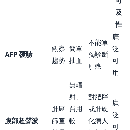
可
及
性
廣
不能單
觀察
簡單
泛
AFP 覆驗
獨診斷
趨勢
抽血
可
肝癌
用
無輻
射、
對肥胖
廣
肝癌
費用
或肝硬
泛
腹部超聲波
篩查
較
化病人
可