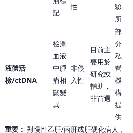
瘤標
性
驗
記
所
部
檢測
分
目前主
血液
私
要用於
液體活
中腫
非侵
營
研究或
檢/ctDNA
瘤相
入性
機
輔助，
關變
構
非首選
異
提
供
重要：
對慢性乙肝/丙肝或肝硬化病人，