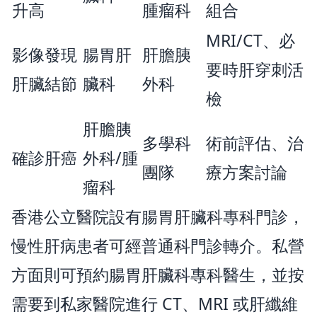
升高
腫瘤科
組合
MRI/CT、必
影像發現
腸胃肝
肝膽胰
要時肝穿刺活
肝臟結節
臟科
外科
檢
肝膽胰
多學科
術前評估、治
確診肝癌
外科/腫
團隊
療方案討論
瘤科
香港公立醫院設有腸胃肝臟科專科門診，
慢性肝病患者可經普通科門診轉介。私營
方面則可預約腸胃肝臟科專科醫生，並按
需要到私家醫院進行 CT、MRI 或肝纖維