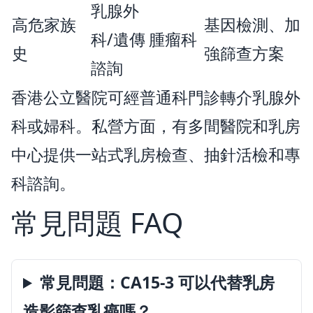
乳腺外
高危家族
基因檢測、加
科/遺傳
腫瘤科
史
強篩查方案
諮詢
香港公立醫院可經普通科門診轉介乳腺外
科或婦科。私營方面，有多間醫院和乳房
中心提供一站式乳房檢查、抽針活檢和專
科諮詢。
常見問題 FAQ
常見問題：CA15-3 可以代替乳房
造影篩查乳癌嗎？