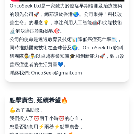
OncoSeek Ltd是一家致力於癌症早期檢測及治療技術
的領先公司🚀，總部設於香港🌏。公司秉持「科技改
善生命」的理念💡，專注利用人工智能🤖和尖端技術
🔬解決癌症診斷挑戰🎯。
公司的使命是透過教育及技術📊降低癌症死亡率📉，
同時推動醫療技術在全球普及🌍。OncoSeek Ltd的科
研團隊👩‍🔬👨‍🔬以卓越專業知識🎓和創新能力🚀，致力改
善癌症患者的生活質量💙。
聯絡我們:
OncoSeek@gmail.com
點擊廣告, 延續希望🔥
💪為了協助您，
我們投入了⏰兩千小時⏰的心血，
您是否願意用⚡️兩秒⚡️點擊廣告，