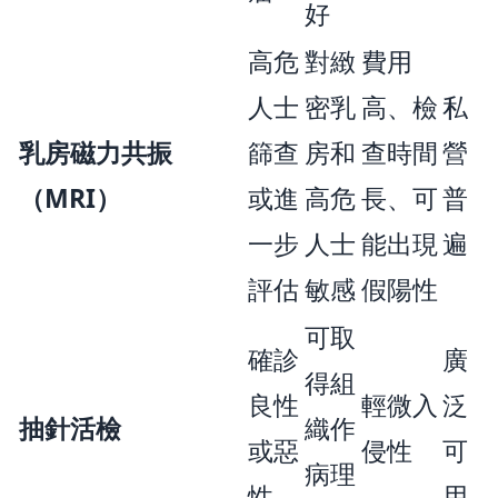
好
高危
對緻
費用
人士
密乳
高、檢
私
乳房磁力共振
篩查
房和
查時間
營
（MRI）
或進
高危
長、可
普
一步
人士
能出現
遍
評估
敏感
假陽性
可取
確診
廣
得組
良性
輕微入
泛
抽針活檢
織作
或惡
侵性
可
病理
性
用