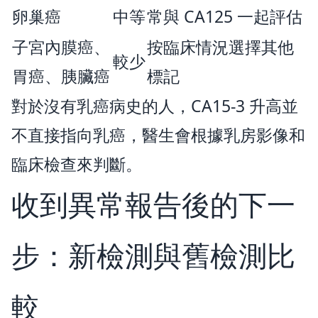
卵巢癌
中等
常與 CA125 一起評估
子宮內膜癌、
按臨床情況選擇其他
較少
胃癌、胰臟癌
標記
對於沒有乳癌病史的人，CA15-3 升高並
不直接指向乳癌，醫生會根據乳房影像和
臨床檢查來判斷。
收到異常報告後的下一
步：新檢測與舊檢測比
較