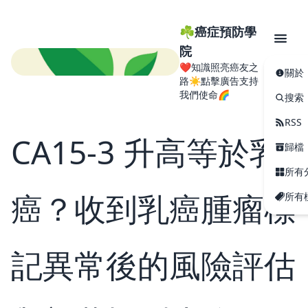
☘️癌症預防學
院
❤️知識照亮癌友之
關於
路☀️點擊廣告支持
我們使命🌈
搜索
RSS
CA15-3 升高等於乳
歸檔
所有
癌？收到乳癌腫瘤標
所有
記異常後的風險評估