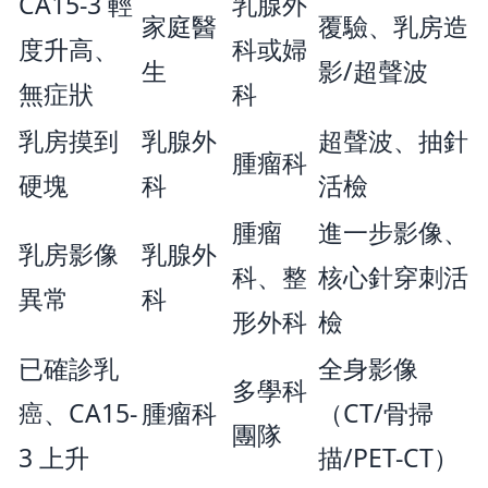
CA15-3 輕
乳腺外
家庭醫
覆驗、乳房造
度升高、
科或婦
生
影/超聲波
無症狀
科
乳房摸到
乳腺外
超聲波、抽針
腫瘤科
硬塊
科
活檢
腫瘤
進一步影像、
乳房影像
乳腺外
科、整
核心針穿刺活
異常
科
×
形外科
檢
已確診乳
全身影像
多學科
癌、CA15-
腫瘤科
（CT/骨掃
團隊
3 上升
描/PET-CT）