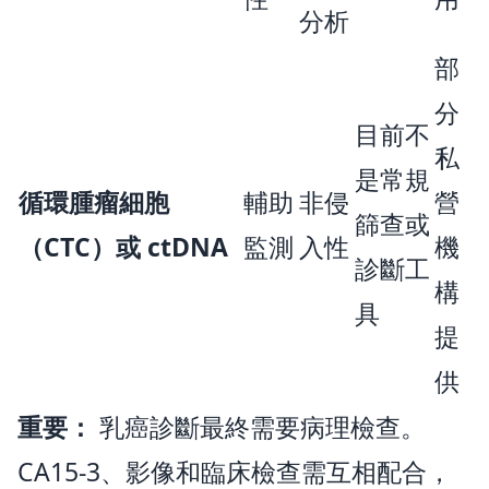
分析
部
分
目前不
私
是常規
循環腫瘤細胞
輔助
非侵
營
篩查或
（CTC）或 ctDNA
監測
入性
機
診斷工
構
具
提
供
重要：
乳癌診斷最終需要病理檢查。
CA15-3、影像和臨床檢查需互相配合，