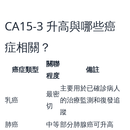
CA15-3 升高與哪些癌
症相關？
關聯
癌症類型
備註
程度
主要用於已確診病人
最密
乳癌
的治療監測和復發追
切
蹤
肺癌
中等
部分肺腺癌可升高