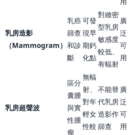
用
對緻密
乳癌
可發
廣
型乳房
乳房造影
篩查
現早
泛
敏感度
（Mammogram）
和診
期鈣
可
較低、
斷
化點
用
有輻射
無輻
區分
射、
不能替
廣
囊腫
對年
代乳房
泛
乳房超聲波
與實
輕女
造影作
可
性腫
性較
篩查
用
瘤