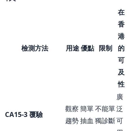
在
香
港
檢測方法
用途
優點
限制
的
可
及
性
廣
觀察
簡單
不能單
泛
CA15-3 覆驗
趨勢
抽血
獨診斷
可