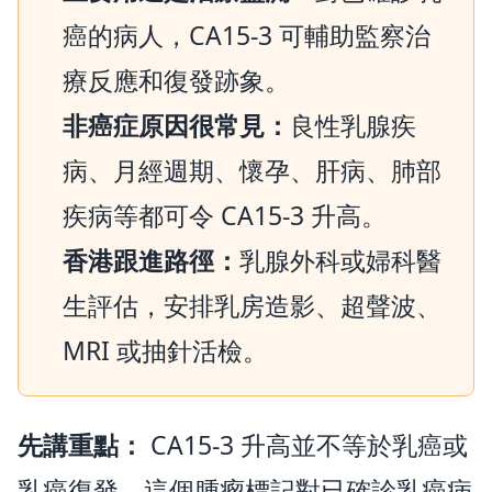
癌的病人，CA15-3 可輔助監察治
療反應和復發跡象。
非癌症原因很常見：
良性乳腺疾
病、月經週期、懷孕、肝病、肺部
疾病等都可令 CA15-3 升高。
香港跟進路徑：
乳腺外科或婦科醫
生評估，安排乳房造影、超聲波、
MRI 或抽針活檢。
先講重點：
CA15-3 升高並不等於乳癌或
乳癌復發。這個腫瘤標記對已確診乳癌病