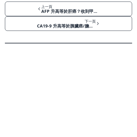
上一頁
AFP 升高等於肝癌？收到甲胎蛋白異常後的風險評估與新舊檢測比較
下一頁
CA19-9 升高等於胰臟癌/膽管癌？收到腫瘤標記異常後的風險評估與新舊檢測比較