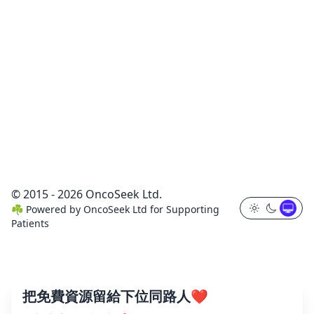
© 2015 - 2026 OncoSeek Ltd.
☘️
Powered by
OncoSeek Ltd
for Supporting
Patients
把免費資源留給下位同路人❤️