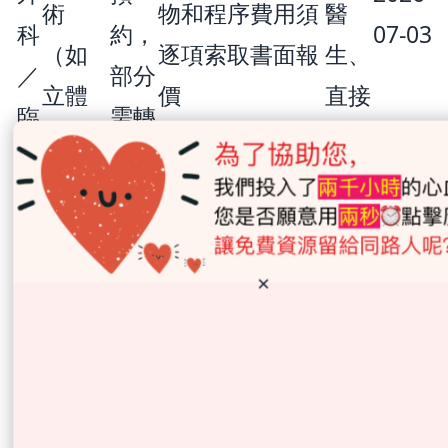
術
物和程序費用須
醫
科
約，
07-03
（如
逐項索取書面報
生、
／
部分
立體
價
直接
臨
需轉
定向
付款
床
介信
放射
及預
腫
外
先批
瘤
科）
核
科
×
如何查核醫生的註冊及
專科資格