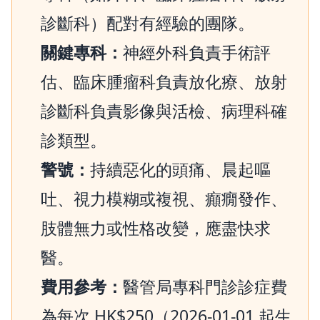
診斷科）配對有經驗的團隊。
關鍵專科：
神經外科負責手術評
估、臨床腫瘤科負責放化療、放射
診斷科負責影像與活檢、病理科確
診類型。
警號：
持續惡化的頭痛、晨起嘔
吐、視力模糊或複視、癲癇發作、
肢體無力或性格改變，應盡快求
醫。
費用參考：
醫管局專科門診診症費
為每次 HK$250（2026-01-01 起生