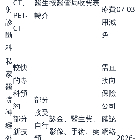
CT、
醫生
按醫管局收費表
射
療費
07-03
PET-
轉介
診
用減
CT
斷
免
科
私
較快
需直
家
的專
接向
醫
科預
保險
院
部分
約、
公司
神
接受
部分
診金、醫生費、
確認
經
自行
新技
影像、手術、藥
網絡
外
預
2026-