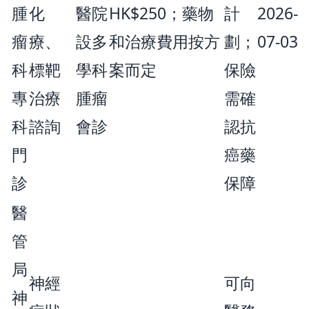
腫
化
醫院
HK$250；藥物
計
2026-
瘤
療、
設多
和治療費用按方
劃；
07-03
科
標靶
學科
案而定
保險
專
治療
腫瘤
需確
科
諮詢
會診
認抗
門
癌藥
診
保障
醫
管
局
神經
可向
神