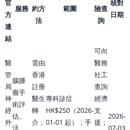
官
核對
服務
約方
範圍
險查
方
日期
法
詢
連
結
可向
醫
需由
醫務
管
香港
社工
腦腫
局
註冊
查詢
瘤手
神
醫生
專科診症
經濟
術評
經
轉
HK$250（2026-
支
估、
2026-
外
介；
01-01 起）；手
援；
活
07-03