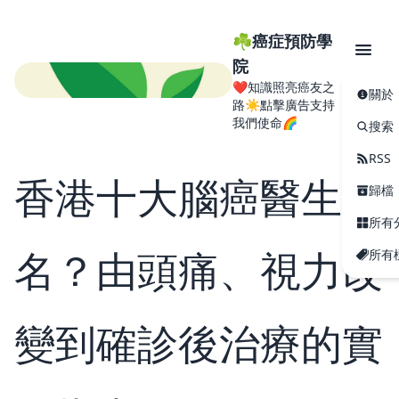
☘️癌症預防學
院
❤️知識照亮癌友之
關於
路☀️點擊廣告支持
我們使命🌈
搜索
RSS
香港十大腦癌醫生排
歸檔
所有
名？由頭痛、視力改
所有
變到確診後治療的實