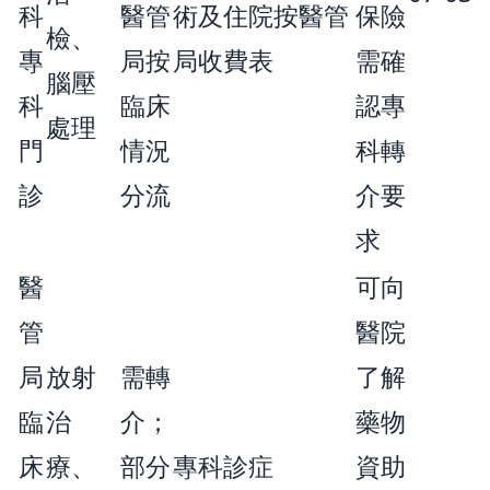
科
醫管
術及住院按醫管
保險
檢、
專
局按
局收費表
需確
腦壓
科
臨床
認專
處理
門
情況
科轉
診
分流
介要
求
醫
可向
管
醫院
局
放射
需轉
了解
臨
治
介；
藥物
床
療、
部分
專科診症
資助