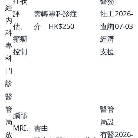
症狀
醫務
經
評
需轉
專科診症
社工
2026-
內
估、
介
HK$250
查詢
07-03
科
癲癇
經濟
專
控制
支援
科
門
診
醫
管
醫管
腦部
局
局設
MRI、
需由
放
有醫
2026-