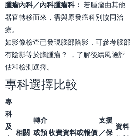
腫瘤內科／內科腫瘤科：
若腫瘤由其他
器官轉移而來，需與原發癌科別協同治
療。
如影像檢查已發現腦部陰影，可參考
腦部
有陰影等於腦腫瘤？
，了解後續風險評
估和檢測選擇。
專科選擇比較
專
科
轉介
支援
及
資料
相關
或預
收費資料或報價
／保